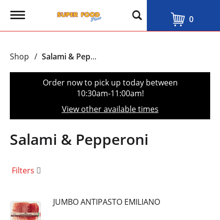
T
0
o
g
g
l
Shop
/
Salami & Pepperoni
e
n
a
Order now to pick up today between
v
10:30am-11:00am
!
i
g
View other available times
a
t
i
Salami & Pepperoni
o
n
Filters
JUMBO ANTIPASTO EMILIANO